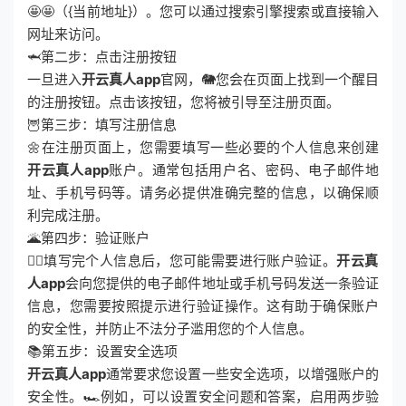
🤩🤩（{当前地址}）。您可以通过搜索引擎搜索或直接输入
网址来访问。
🦈第二步：点击注册按钮
一旦进入
开云真人app
官网，🐘您会在页面上找到一个醒目
的注册按钮。点击该按钮，您将被引导至注册页面。
🦉第三步：填写注册信息
🌼在注册页面上，您需要填写一些必要的个人信息来创建
开云真人app
账户。通常包括用户名、密码、电子邮件地
址、手机号码等。请务必提供准确完整的信息，以确保顺
利完成注册。
🌋第四步：验证账户
🙋‍♂️填写完个人信息后，您可能需要进行账户验证。
开云真
人app
会向您提供的电子邮件地址或手机号码发送一条验证
信息，您需要按照提示进行验证操作。这有助于确保账户
的安全性，并防止不法分子滥用您的个人信息。
📚第五步：设置安全选项
开云真人app
通常要求您设置一些安全选项，以增强账户的
安全性。🏎例如，可以设置安全问题和答案，启用两步验