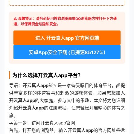
⚠️ 温馨提示：请务必使用搜狗浏览器或QQ浏览器内核打开下方通
道，以保障资金与隐私安全。
进入 开云真人app 官方网页端
安卓App安全下载 (已提速85127%)
为什么选择开云真人app平台？
导语：
开云真人app
🐻🍡是一家备受瞩目的体育平台，🌾提
供丰富多样的体育赛事和刺激的游戏体验。如果您想加入
开云真人app
的大家庭，参与其中的乐趣，本文将为您详细
介绍
开云真人app
的注册流程，让您轻松开启精彩的体育之
旅。
🐢第一步：访问开云真人app官网
首先，打开您的浏览器，输入
开云真人app
的官方网址🤩🤩