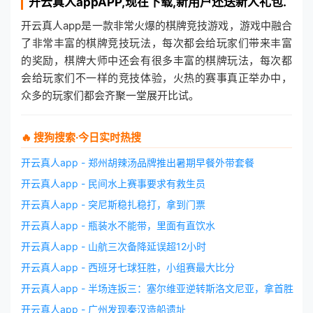
开云真人app
APP,现在下载,新用户还送新人礼包.
开云真人app是一款非常火爆的棋牌竞技游戏，游戏中融合
了非常丰富的棋牌竞技玩法，每次都会给玩家们带来丰富
的奖励，棋牌大师中还会有很多丰富的棋牌玩法，每次都
会给玩家们不一样的竞技体验，火热的赛事真正举办中，
众多的玩家们都会齐聚一堂展开比试。
🔥 搜狗搜索·今日实时热搜
开云真人app - 郑州胡辣汤品牌推出暑期早餐外带套餐
开云真人app - 民间水上赛事要求有救生员
开云真人app - 突尼斯稳扎稳打，拿到门票
开云真人app - 瓶装水不能带，里面有直饮水
开云真人app - 山航三次备降延误超12小时
开云真人app - 西班牙七球狂胜，小组赛最大比分
开云真人app - 半场连扳三：塞尔维亚逆转斯洛文尼亚，拿首胜
开云真人app - 广州发现秦汉造船遗址